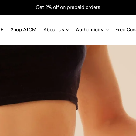
Get 2% off on prepaid orders
NE
Shop ATOM
About Us
Authenticity
Free Con