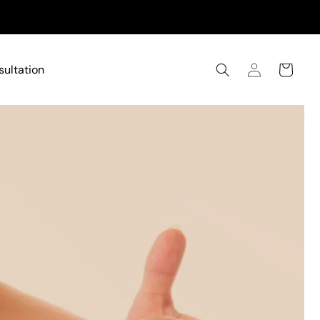
Log
sultation
Cart
in