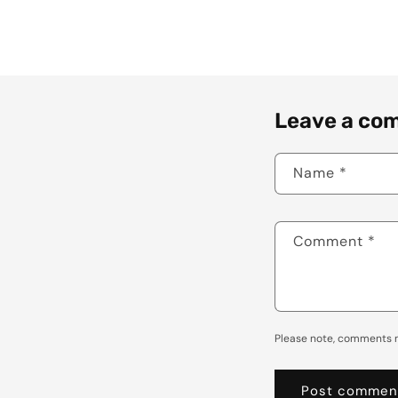
Leave a co
Name
*
Comment
*
Please note, comments n