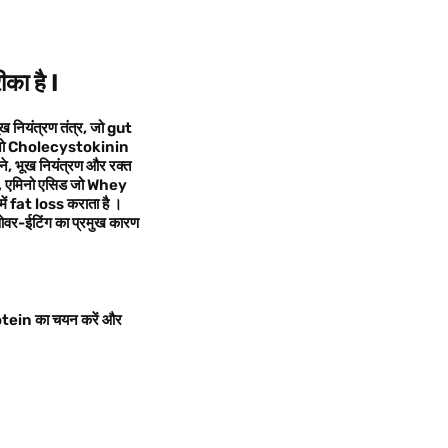
ीका है
I
ूख नियंत्रण तंत्र
,
जो
gut
जो
Cholecystokinin
ने
,
भूख नियंत्रण और रक्त
,
एमिनो एसिड
जो Whey
ें
fat loss कराता है ।
वर-ईटिंग का प्रमुख कारण
protein का चयन करें और