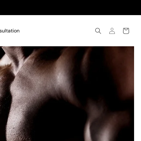
Log
sultation
Cart
in