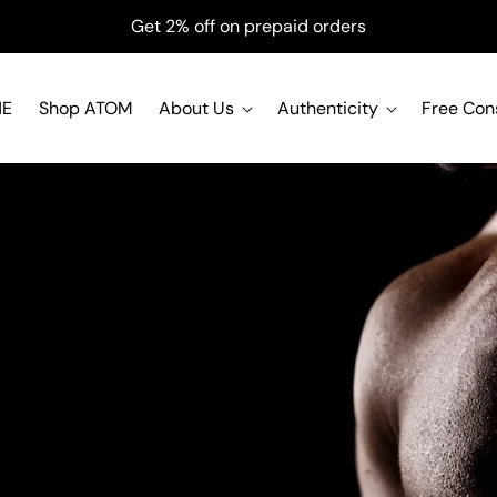
Get 2% off on prepaid orders
NE
Shop ATOM
About Us
Authenticity
Free Con